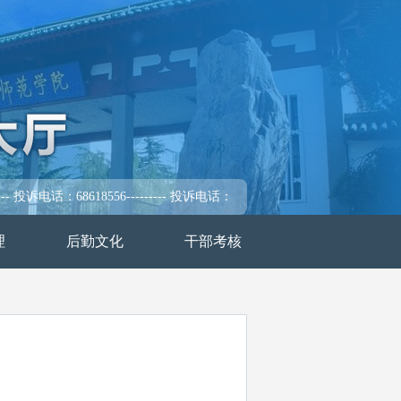
诉电话：68618556--------- 投诉电话：68618556--------- 投诉电话：6861855
理
后勤文化
干部考核