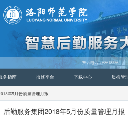
投诉电话：68618556--------- 投
服务指南
报修平台
下载中心
质检管
018年5月份质量管理月报
后勤服务集团2018年5月份质量管理月报